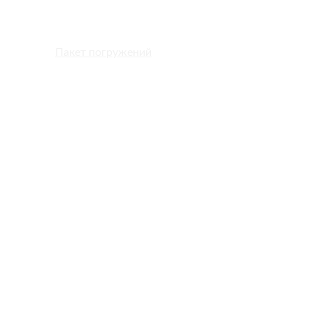
Дом
Пакет погружений
Курсы
контакт
Сотрудничайте
еты развлечений для дайвинга 
Уникаль
ки для подводного плавания в потряс
местах.